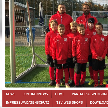
NEWS
JUNIORENNEWS
HOME
PARTNER & SPONSOR
IMPRESSUM/DATENSCHUTZ
TSV WEB SHOPS
DOWNLOA