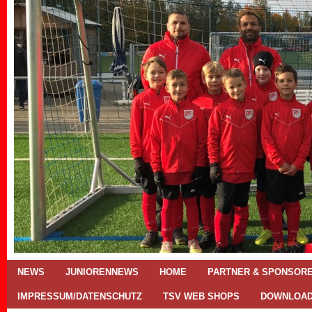
NEWS
JUNIORENNEWS
HOME
PARTNER & SPONSOR
IMPRESSUM/DATENSCHUTZ
TSV WEB SHOPS
DOWNLOA