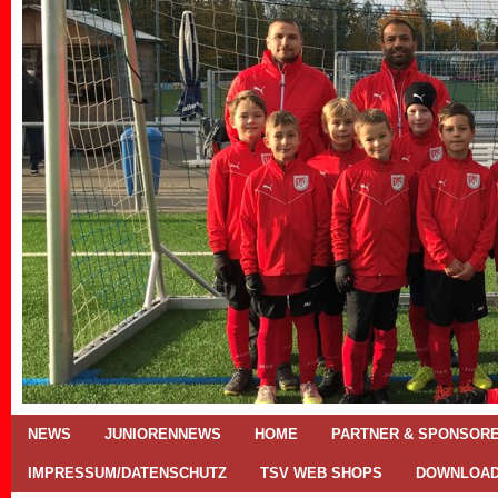
NEWS
JUNIORENNEWS
HOME
PARTNER & SPONSOR
IMPRESSUM/DATENSCHUTZ
TSV WEB SHOPS
DOWNLOA