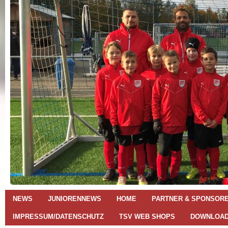
NEWS
JUNIORENNEWS
HOME
PARTNER & SPONSOR
IMPRESSUM/DATENSCHUTZ
TSV WEB SHOPS
DOWNLOA