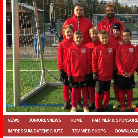
NEWS
JUNIORENNEWS
HOME
PARTNER & SPONSOR
IMPRESSUM/DATENSCHUTZ
TSV WEB SHOPS
DOWNLOA